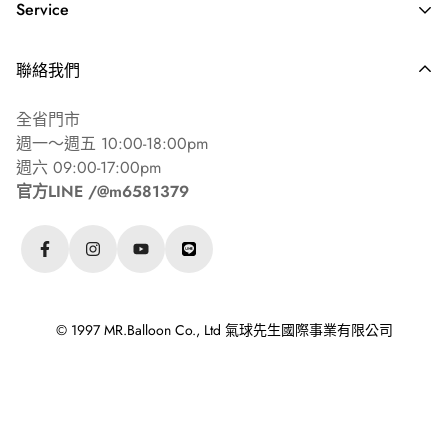
Service
乳膠氣球需 10吋（25cm）以上
錫箔氣球基礎造型18吋（45cm）以上
常見問答 ⏐ FAQ's
聯絡我們
海外配送說明
其餘造型/尺寸請參考『家用氦氣瓶充氣建議表』
全省門市
週一～週五 10:00-18:00pm
週六 09:00-17:00pm
💧 氣球持久膠說明
官方LINE /@m6581379
僅適用於乳膠氣球（鋁膜氣球、波波球不適用）
正確塗抹後約可延長1~2倍漂浮時間
© 1997 MR.Balloon Co., Ltd 氣球先生國際事業有限公司