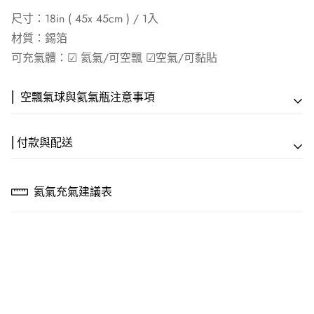
尺寸：18in ( 45x 45cm ) / 1入
材質：錫箔
可充氣體：☑︎ 氦氣/可空飄 ☑︎空氣/可黏貼
⎢ 空飄氣球與氦氣瓶注意事項
⎢付款與配送
【專人服務方案】
⎢ 付款方式
🎈專人會場佈置
氦氣充氣建議表
💳 信用卡一次付款｜線上刷卡，全程 SSL 安全加密
專業到場設計佈置｜NT$15,000 起
🏦 ATM 匯款｜戶名：歡樂快遞活動顧問社 謝馨嫺
銀行：(004) 台灣銀行 六家分行
🚚 空飄外送服務
帳號：248-001-026903
滿 NT$3,500 即享｜門市8公里內免費配送
💵 貨到付款｜現金付款，加收 $30 元物流代管費
【空飄氣球可漂浮時間】