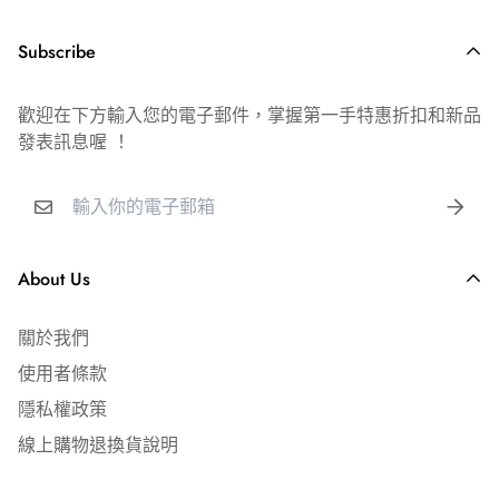
⎢ 配送說明
📦 出貨時間｜週一～六（例假日順延）
乳膠空飄球室內漂浮時間約6-8小時
Subscribe
🚚 到貨時間｜宅配 1-2 日｜超商取貨 3-4 日
錫箔空飄球室內漂浮時間約5-7天
📍 配送範圍｜台灣本島（不含離島及郵政信箱）
耐久空飄球室內漂浮時間約7~10天
歡迎在下方輸入您的電子郵件，掌握第一手特惠折扣和新品
發表訊息喔 ！
📞 客服時間｜週一～五 09:00-19:00
建議活動前30分鐘至1小時內充氣，請勿提前隔夜充氣
【安全提醒】
✅ 全館消費滿 $4,000 免運費
宅配運費 $150 元
氦氣易熱脹冷縮，請勿將空飄氣球放置於悶熱、太陽曝曬處
超商店到店運費 $65 元
About Us
及密閉式的後車廂。
氣瓶使用完畢無須歸還，空瓶直接交給資源回收站即可。
⎢ 發票說明
關於我們
氣瓶開關鎖緊可存放一年。
🧾 隨貨附免用統一發票
使用者條款
如需公司抬頭／統編，請下單時備註
隱私權政策
線上購物退換貨說明
🎈 氣球漂浮條件