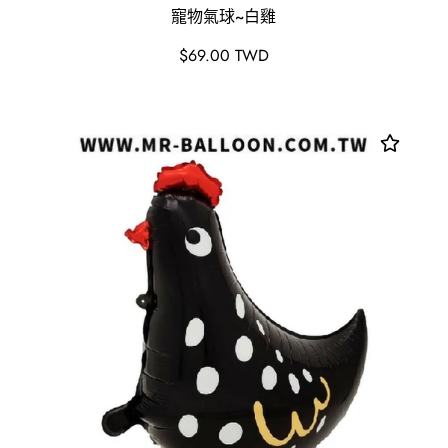
寵物氣球~白雞
原
$69.00 TWD
價