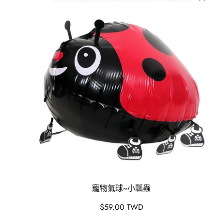
寵物氣球~小瓢蟲
原
$59.00 TWD