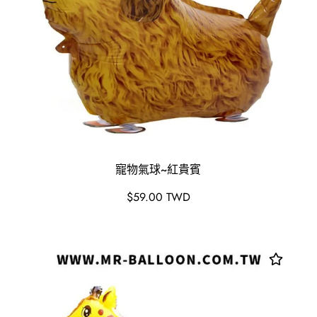
寵物氣球~紅貴賓
原
$59.00 TWD
價