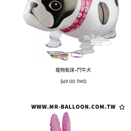
寵物氣球~鬥牛犬
原
$69.00 TWD
價