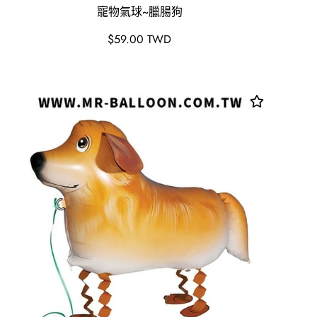
寵物氣球~臘腸狗
原
$59.00 TWD
價