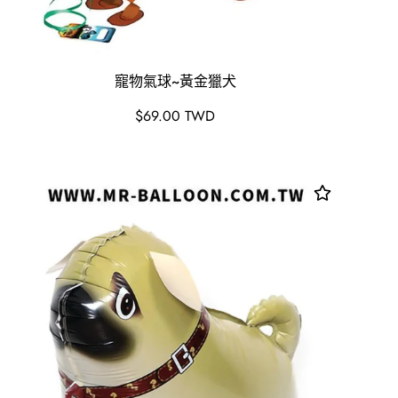
寵物氣球~黃金獵犬
原
$69.00 TWD
價