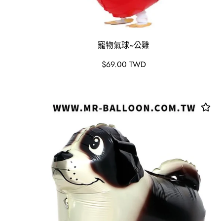
寵物氣球~公雞
原
$69.00 TWD
價