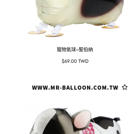
寵物氣球~聖伯納
原
$69.00 TWD
價