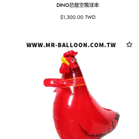
DINO恐龍空飄球串
原
$1,300.00 TWD
價