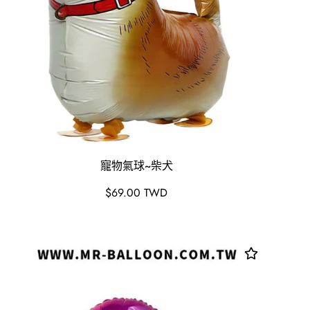
寵物氣球~柴犬
原
$69.00 TWD
價