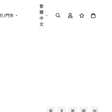
繁
體
於/門市
中
文