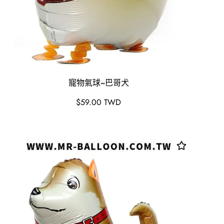
寵物氣球~巴哥犬
原
$59.00 TWD
價