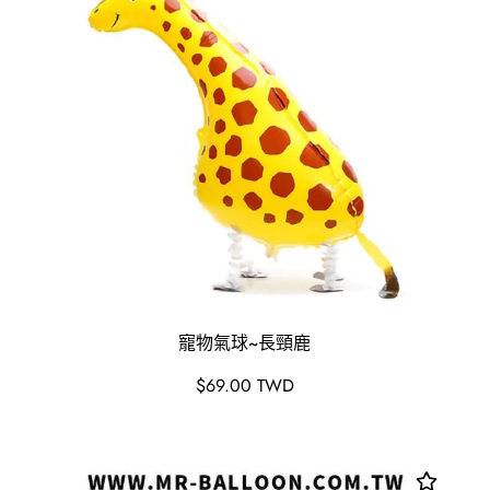
寵物氣球~長頸鹿
原
$69.00 TWD
價