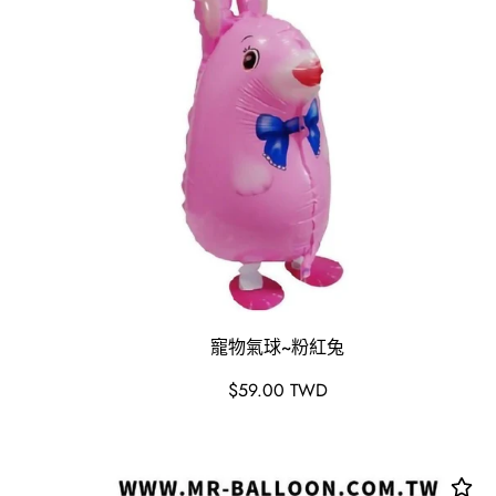
寵物氣球~粉紅兔
原
$59.00 TWD
價