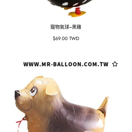
寵物氣球~黑雞
原
$69.00 TWD
價