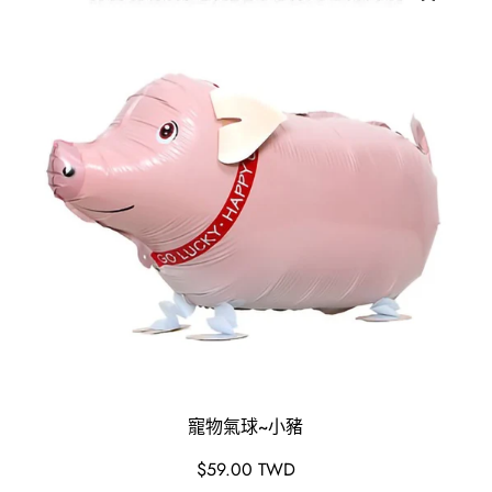
寵物氣球~小豬
原
$59.00 TWD