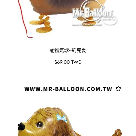
寵物氣球~約克夏
原
$69.00 TWD
價