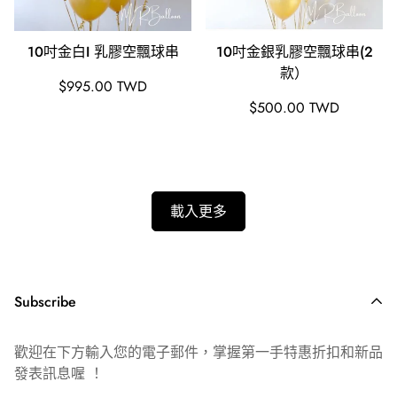
10吋金白I 乳膠空飄球串
10吋金銀乳膠空飄球串(2
款）
原
$995.00 TWD
價
原
$500.00 TWD
價
載入更多
Subscribe
歡迎在下方輸入您的電子郵件，掌握第一手特惠折扣和新品
發表訊息喔 ！