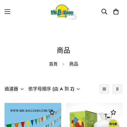
商品
商品
首頁
過濾器
依字母順序 (由 A 到 Z)