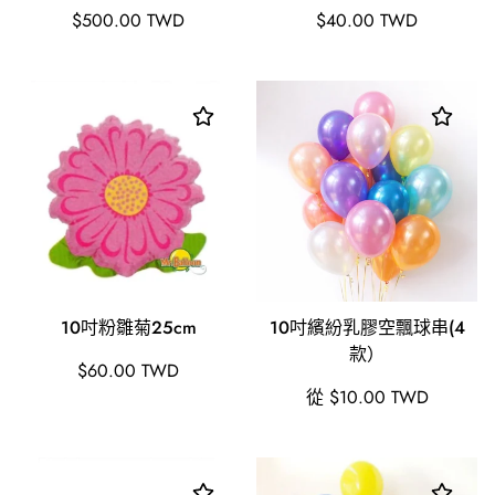
原
原
$500.00 TWD
$40.00 TWD
價
價
10吋粉雛菊25cm
10吋繽紛乳膠空飄球串(4
款）
原
$60.00 TWD
價
原
從 $10.00 TWD
價