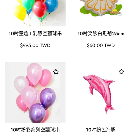
10吋童趣 I 乳膠空飄球串
10吋笑臉白雛菊25cm
原
原
$995.00 TWD
$60.00 TWD
價
價
10吋粉彩系列空飄球串
10吋粉色海豚