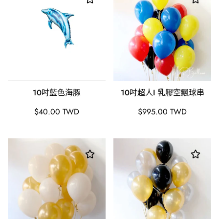
10吋藍色海豚
10吋超人I 乳膠空飄球串
原
原
$40.00 TWD
$995.00 TWD
價
價