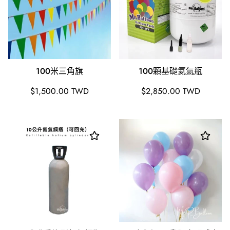
100米三角旗
100顆基礎氦氣瓶
原
原
$1,500.00 TWD
$2,850.00 TWD
價
價