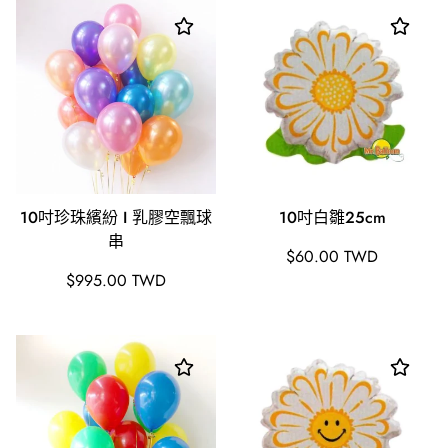
10吋珍珠繽紛 I 乳膠空飄球
10吋白雛25cm
串
原
$60.00 TWD
原
價
$995.00 TWD
價