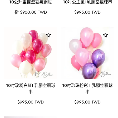
10公升重複型氦氣鋼瓶
10吋公主風I 乳膠空飄球串
原
原
從 $900.00 TWD
$995.00 TWD
價
價
10吋玫粉白紅I 乳膠空飄球
10吋珍珠粉彩 I 乳膠空飄球
串
串
原
原
$995.00 TWD
$995.00 TWD
價
價