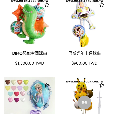
DINO恐龍空飄球串
巴斯光年卡通球串
原
原
$1,300.00 TWD
$900.00 TWD
價
價
售罄