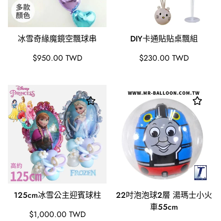
冰雪奇緣魔鏡空飄球串
DIY卡通貼貼桌飄組
原
原
$950.00 TWD
$230.00 TWD
價
價
125cm冰雪公主迎賓球柱
22吋泡泡球2層 湯瑪士小火
車55cm
原
$1,000.00 TWD