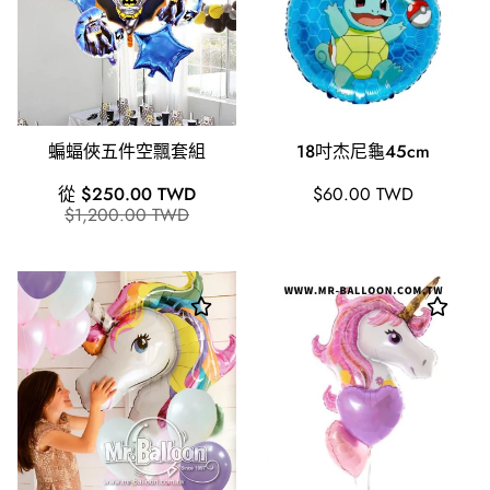
蝙蝠俠五件空飄套組
18吋杰尼龜45cm
銷
原
原
從 $250.00 TWD
$60.00 TWD
售
價
$1,200.00 TWD
價
價
格