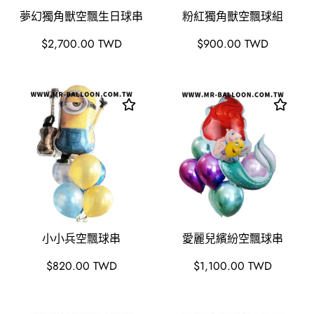
夢幻獨角獸空飄生日球串
粉紅獨角獸空飄球組
原
原
$2,700.00 TWD
$900.00 TWD
價
價
小小兵空飄球串
愛麗兒繽紛空飄球串
原
原
$820.00 TWD
$1,100.00 TWD
價
價