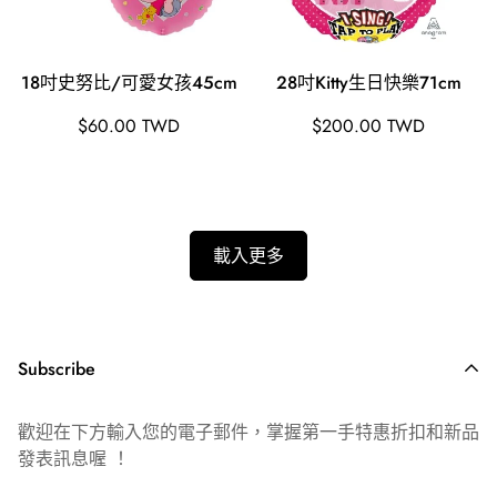
18吋史努比/可愛女孩45cm
28吋Kitty生日快樂71cm
原
原
$60.00 TWD
$200.00 TWD
價
價
載入更多
Subscribe
歡迎在下方輸入您的電子郵件，掌握第一手特惠折扣和新品
發表訊息喔 ！