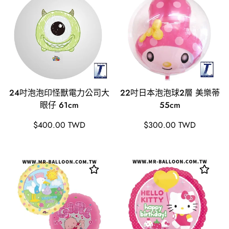
24吋泡泡印怪獸電力公司大
22吋日本泡泡球2層 美樂蒂
眼仔 61cm
55cm
原
原
$400.00 TWD
$300.00 TWD
價
價