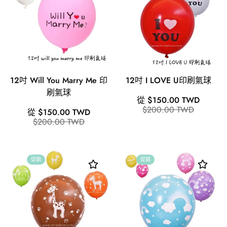
12吋 Will You Marry Me 印
12吋 I LOVE U印刷氣球
刷氣球
銷
原
從 $150.00 TWD
售
價
$200.00 TWD
銷
原
從 $150.00 TWD
價
售
價
$200.00 TWD
格
價
格
促銷
促銷