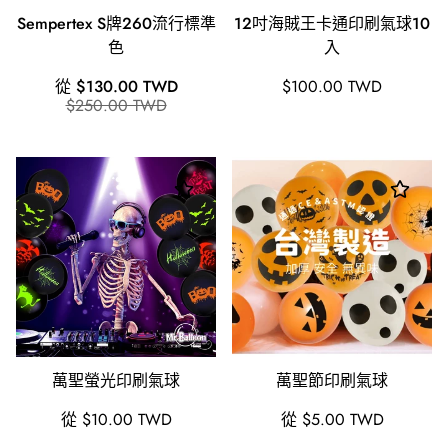
Sempertex S牌260流行標準
12吋海賊王卡通印刷氣球10
色
入
銷
原
原
從 $130.00 TWD
$100.00 TWD
售
價
$250.00 TWD
價
價
格
萬聖螢光印刷氣球
萬聖節印刷氣球
原
原
從 $10.00 TWD
從 $5.00 TWD
價
價