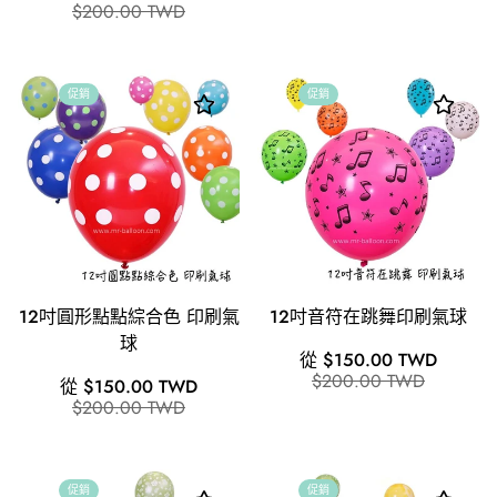
售
價
$200.00 TWD
價
價
格
促銷
促銷
12吋圓形點點綜合色 印刷氣
12吋音符在跳舞印刷氣球
球
銷
原
從 $150.00 TWD
售
價
$200.00 TWD
銷
原
從 $150.00 TWD
價
售
價
$200.00 TWD
格
價
格
促銷
促銷