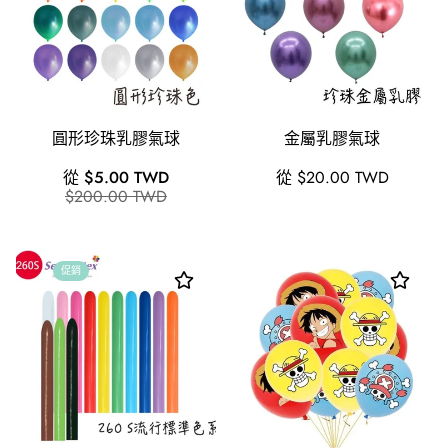
圓形珍珠乳膠氣球
金屬乳膠氣球
銷
原
原
從 $5.00 TWD
從 $20.00 TWD
售
價
$200.00 TWD
價
價
格
促銷