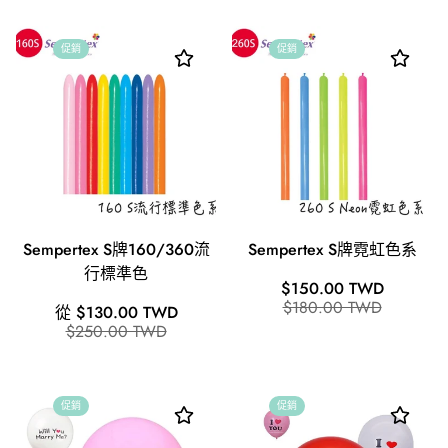
促銷
促銷
Sempertex S牌160/360流
Sempertex S牌霓虹色系
行標準色
銷
原
$150.00 TWD
售
價
$180.00 TWD
銷
原
從 $130.00 TWD
價
售
價
$250.00 TWD
格
價
格
促銷
促銷