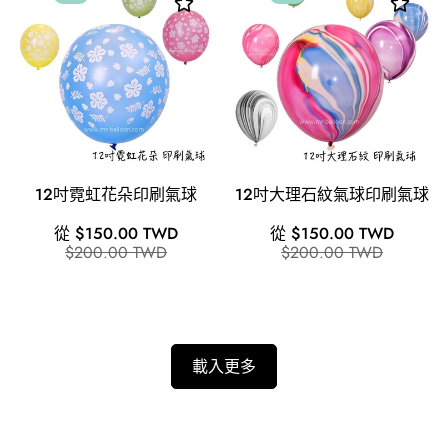
12吋霓虹花朵印刷氣球
12吋大理石紋氣球印刷氣球
銷
原
銷
原
從 $150.00 TWD
從 $150.00 TWD
售
價
售
價
$200.00 TWD
$200.00 TWD
價
價
格
格
載入更多