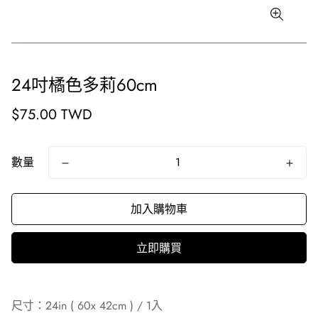
24吋橘色多莉60cm
原
$75.00 TWD
價
數量
加入購物車
立即購買
尺寸：24in ( 60x 42cm ) / 1入