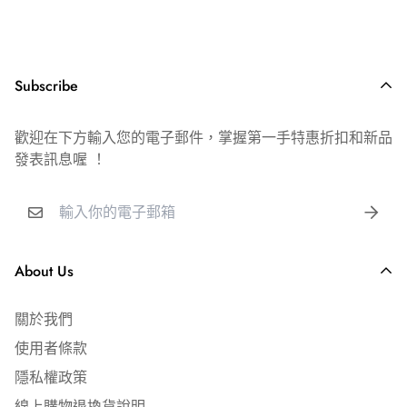
💵 貨到付款｜現金付款，加收 $30 元物流代管費
【空飄氣球可漂浮時間】
⎢ 配送說明
📦 出貨時間｜週一～六（例假日順延）
乳膠空飄球室內漂浮時間約6-8小時
Subscribe
🚚 到貨時間｜宅配 1-2 日｜超商取貨 3-4 日
錫箔空飄球室內漂浮時間約5-7天
📍 配送範圍｜台灣本島（不含離島及郵政信箱）
耐久空飄球室內漂浮時間約7~10天
歡迎在下方輸入您的電子郵件，掌握第一手特惠折扣和新品
發表訊息喔 ！
📞 客服時間｜週一～五 09:00-19:00
建議活動前30分鐘至1小時內充氣，請勿提前隔夜充氣
【安全提醒】
✅ 全館消費滿 $4,000 免運費
宅配運費 $150 元
氦氣易熱脹冷縮，請勿將空飄氣球放置於悶熱、太陽曝曬處
超商店到店運費 $65 元
About Us
及密閉式的後車廂。
氣瓶使用完畢無須歸還，空瓶直接交給資源回收站即可。
⎢ 發票說明
關於我們
氣瓶開關鎖緊可存放一年。
🧾 隨貨附免用統一發票
使用者條款
如需公司抬頭／統編，請下單時備註
隱私權政策
線上購物退換貨說明