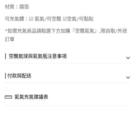
材質：錫箔
可充氣體：☑︎ 氦氣/可空飄 ☑︎空氣/可黏貼
*如需充氣商品請點選下方加購『空飄氦氣』,限自取/外送
訂單
⎢ 空飄氣球與氦氣瓶注意事項
⎢付款與配送
【專人服務方案】
⎢ 付款方式
🎈專人會場佈置
氦氣充氣建議表
💳 信用卡一次付款｜線上刷卡，全程 SSL 安全加密
專業到場設計佈置｜NT$15,000 起
🏦 ATM 匯款｜戶名：歡樂快遞活動顧問社 謝馨嫺
銀行：(004) 台灣銀行 六家分行
🚚 空飄外送服務
帳號：248-001-026903
滿 NT$3,500 即享｜門市8公里內免費配送