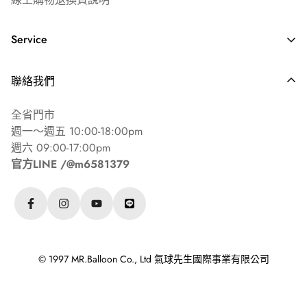
🎈 氣球漂浮條件
Service
乳膠氣球需 10吋（25cm）以上
錫箔氣球基礎造型18吋（45cm）以上
常見問答 ⏐ FAQ's
聯絡我們
海外配送說明
其餘造型/尺寸請參考『家用氦氣瓶充氣建議表』
全省門市
週一～週五 10:00-18:00pm
週六 09:00-17:00pm
💧 氣球持久膠說明
官方LINE /@m6581379
僅適用於乳膠氣球（鋁膜氣球、波波球不適用）
正確塗抹後約可延長1~2倍漂浮時間
© 1997 MR.Balloon Co., Ltd 氣球先生國際事業有限公司