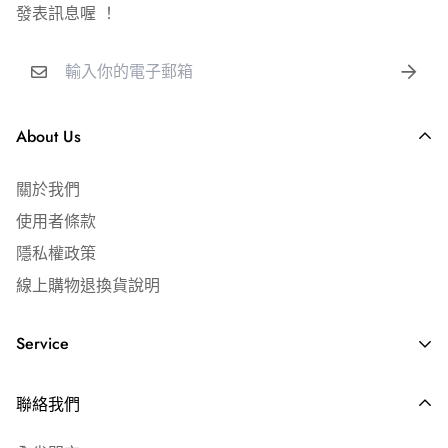
發表訊息喔 ！
📞 客服時間｜週一～五 09:00-19:00
建議活動前30分鐘至1小時內充氣，請勿提前隔夜充氣
【安全提醒】
✅ 全館消費滿 $4,000 免運費
宅配運費 $150 元
氦氣易熱脹冷縮，請勿將空飄氣球放置於悶熱、太陽曝曬處
超商店到店運費 $65 元
About Us
及密閉式的後車廂。
氣瓶使用完畢無須歸還，空瓶直接交給資源回收站即可。
⎢ 發票說明
關於我們
氣瓶開關鎖緊可存放一年。
🧾 隨貨附免用統一發票
使用者條款
如需公司抬頭／統編，請下單時備註
隱私權政策
線上購物退換貨說明
🎈 氣球漂浮條件
Service
乳膠氣球需 10吋（25cm）以上
錫箔氣球基礎造型18吋（45cm）以上
常見問答 ⏐ FAQ's
聯絡我們
海外配送說明
其餘造型/尺寸請參考『家用氦氣瓶充氣建議表』