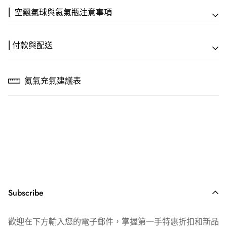
⎢ 空飄氣球與氦氣瓶注意事項
⎢付款與配送
【專人服務方案】
⎢ 付款方式
🎈專人會場佈置
氦氣充氣建議表
💳 信用卡一次付款｜線上刷卡，全程 SSL 安全加密
專業到場設計佈置｜NT$15,000 起
🏦 ATM 匯款｜戶名：歡樂快遞活動顧問社 謝馨嫺
銀行：(004) 台灣銀行 六家分行
🚚 空飄外送服務
帳號：248-001-026903
滿 NT$3,500 即享｜門市8公里內免費配送
💵 貨到付款｜現金付款，加收 $30 元物流代管費
【空飄氣球可漂浮時間】
⎢ 配送說明
📦 出貨時間｜週一～六（例假日順延）
乳膠空飄球室內漂浮時間約6-8小時
Subscribe
🚚 到貨時間｜宅配 1-2 日｜超商取貨 3-4 日
錫箔空飄球室內漂浮時間約5-7天
📍 配送範圍｜台灣本島（不含離島及郵政信箱）
耐久空飄球室內漂浮時間約7~10天
歡迎在下方輸入您的電子郵件，掌握第一手特惠折扣和新品