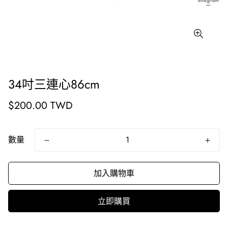
34吋三連心86cm
原
$200.00 TWD
價
數量
加入購物車
立即購買