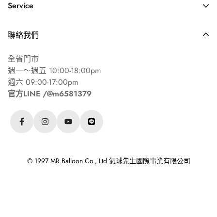
Service
乳膠氣球需 10吋（25cm）以上
錫箔氣球基礎造型18吋（45cm）以上
常見問答 ⏐ FAQ's
聯絡我們
海外配送說明
其餘造型/尺寸請參考『家用氦氣瓶充氣建議表』
全省門市
週一～週五 10:00-18:00pm
週六 09:00-17:00pm
💧 氣球持久膠說明
官方LINE /@m6581379
僅適用於乳膠氣球（鋁膜氣球、波波球不適用）
正確塗抹後約可延長1~2倍漂浮時間
© 1997 MR.Balloon Co., Ltd 氣球先生國際事業有限公司