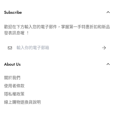
⎢ 配送說明
📦 出貨時間｜週一～六（例假日順延）
乳膠空飄球室內漂浮時間約6-8小時
Subscribe
🚚 到貨時間｜宅配 1-2 日｜超商取貨 3-4 日
錫箔空飄球室內漂浮時間約5-7天
📍 配送範圍｜台灣本島（不含離島及郵政信箱）
耐久空飄球室內漂浮時間約7~10天
歡迎在下方輸入您的電子郵件，掌握第一手特惠折扣和新品
發表訊息喔 ！
📞 客服時間｜週一～五 09:00-19:00
建議活動前30分鐘至1小時內充氣，請勿提前隔夜充氣
【安全提醒】
✅ 全館消費滿 $4,000 免運費
宅配運費 $150 元
氦氣易熱脹冷縮，請勿將空飄氣球放置於悶熱、太陽曝曬處
超商店到店運費 $65 元
About Us
及密閉式的後車廂。
氣瓶使用完畢無須歸還，空瓶直接交給資源回收站即可。
⎢ 發票說明
關於我們
氣瓶開關鎖緊可存放一年。
🧾 隨貨附免用統一發票
使用者條款
如需公司抬頭／統編，請下單時備註
隱私權政策
線上購物退換貨說明
🎈 氣球漂浮條件