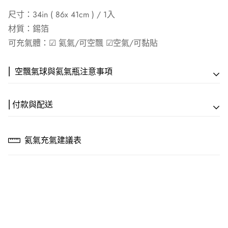
尺寸：34in ( 86x 41cm ) / 1入
材質：錫箔
可充氣體：☑︎ 氦氣/可空飄 ☑︎空氣/可黏貼
⎢ 空飄氣球與氦氣瓶注意事項
⎢付款與配送
【專人服務方案】
⎢ 付款方式
🎈專人會場佈置
氦氣充氣建議表
💳 信用卡一次付款｜線上刷卡，全程 SSL 安全加密
專業到場設計佈置｜NT$15,000 起
🏦 ATM 匯款｜戶名：歡樂快遞活動顧問社 謝馨嫺
銀行：(004) 台灣銀行 六家分行
🚚 空飄外送服務
帳號：248-001-026903
滿 NT$3,500 即享｜門市8公里內免費配送
💵 貨到付款｜現金付款，加收 $30 元物流代管費
【空飄氣球可漂浮時間】