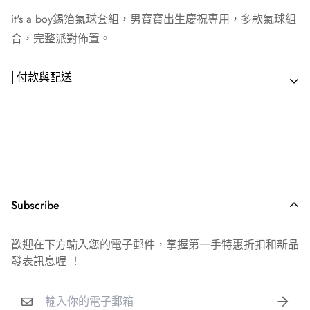
it's a boy錫箔氣球套組，男寶寶出生慶祝專用，多款氣球組
合，完整派對佈置。
⎢付款與配送
⎢ 付款方式
💳 信用卡一次付款｜線上刷卡，全程 SSL 安全加密
🏦 ATM 匯款｜戶名：歡樂快遞活動顧問社 謝馨嫺
銀行：(004) 台灣銀行 六家分行
帳號：248-001-026903
Subscribe
💵 貨到付款｜現金付款，加收 $30 元物流代管費
歡迎在下方輸入您的電子郵件，掌握第一手特惠折扣和新品
⎢ 配送說明
發表訊息喔 ！
📦 出貨時間｜週一～六（例假日順延）
🚚 到貨時間｜宅配 1-2 日｜超商取貨 3-4 日