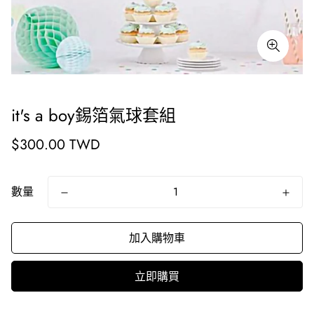
it's a boy錫箔氣球套組
原
$300.00 TWD
價
數量
加入購物車
立即購買