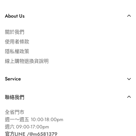
📍 配送範圍｜台灣本島（不含離島及郵政信箱）
📞 客服時間｜週一～五 09:00-19:00
About Us
✅ 全館滿 $3,000 免運費
關於我們
宅配運費 $150 元
使用者條款
超商店到店運費 $65 元
隱私權政策
線上購物退換貨說明
⎢ 發票說明
🧾 隨貨附免用統一發票
Service
如需公司抬頭／統編，請下單時備註
常見問答 ⏐ FAQ's
聯絡我們
海外配送說明
全省門市
週一～週五 10:00-18:00pm
週六 09:00-17:00pm
官方LINE /@m6581379