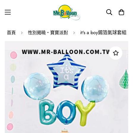
it's a boy錫箔氣球套組
首頁
性別揭曉・寶寶派對