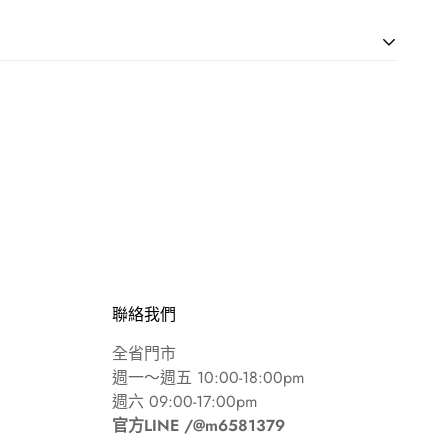
，全程 SSL 安全加密
快遞活動顧問社 謝馨嫺
銀行 六家分行
6903
 $30 元物流代管費
聯絡我們
假日順延）
全省門市
商取貨 3-4 日
週一～週五 10:00-18:00pm
含離島及郵政信箱）
週六 09:00-17:00pm
19:00
官方LINE /@m6581379