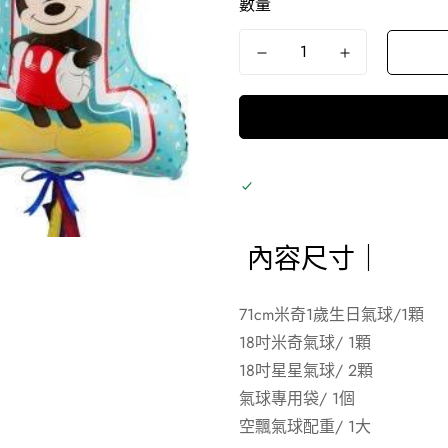
數量
內容尺寸｜
71cm米奇1歲生日氣球/1顆
18
吋米奇氣
球/ 1顆
18吋星星氣球/ 2顆
氣球專用袋/ 1個
空飄氣球配重/ 1大