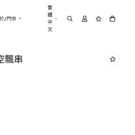
繁
體
於/門市
中
文
空飄串