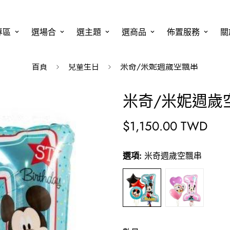
專區
選場合
選主題
選商品
佈置服務
關
米奇/米妮週歲空飄串
首頁
兒童生日
米奇/米妮週歲
$1,150.00 TWD
原
價
選項:
米奇週歲空飄串