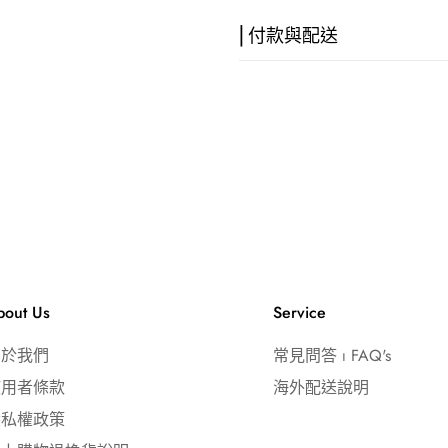
⎢付款與配送
⎢ 付款方式
💳 信用卡一次付款｜線上刷卡
🏦 ATM 匯款｜戶名：歡樂
銀行：(004) 台灣
帳號：248-001-02
💵 貨到付款｜現金付款，加收
⎢ 配送說明
bout Us
Service
📦 出貨時間｜週一～六（例
🚚 到貨時間｜宅配 1-2 日｜超
關於我們
常見問答 ⏐ FAQ's
📍 配送範圍｜台灣本島（不
使用者條款
海外配送說明
📞 客服時間｜週一～五 09:00-
隱私權政策