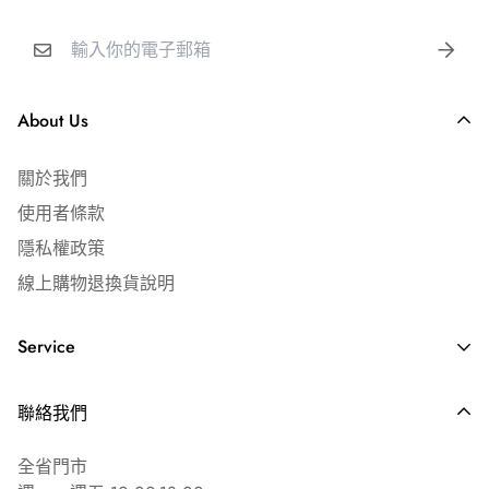
📦 出貨時間｜週一～六（例假日順延）
🚚 到貨時間｜宅配 1-2 日｜超商取貨 3-4 日
📍 配送範圍｜台灣本島（不含離島及郵政信箱）
📞 客服時間｜週一～五 09:00-19:00
About Us
✅ 全館滿 $3,000 免運費
關於我們
宅配運費 $150 元
使用者條款
超商店到店運費 $65 元
隱私權政策
線上購物退換貨說明
⎢ 發票說明
🧾 隨貨附免用統一發票
Service
如需公司抬頭／統編，請下單時備註
常見問答 ⏐ FAQ's
聯絡我們
海外配送說明
全省門市